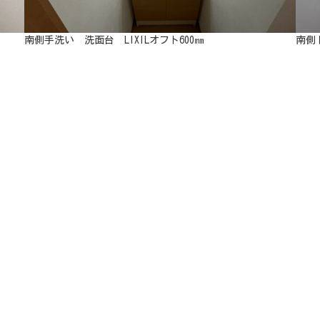
南側手洗い 洗面台 LIXILオフト600㎜
南側ト