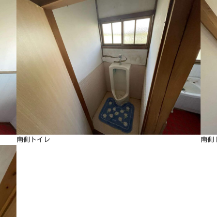
南側トイレ
南側