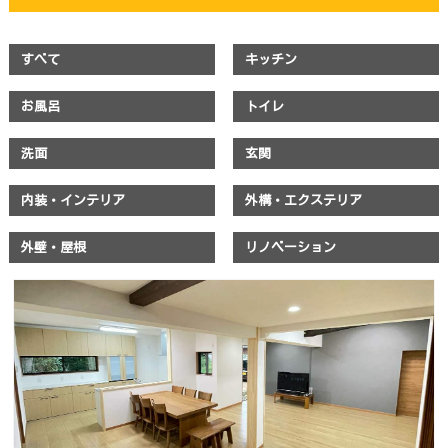
すべて
キッチン
お風呂
トイレ
洗面
玄関
内装・インテリア
外構・エクステリア
外壁・屋根
リノベーション