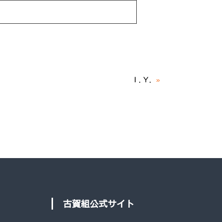
Ｉ.Ｙ.
»
古賀組公式サイト