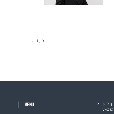
«
Ｉ.Ｂ.
MENU
リフォ
いこと