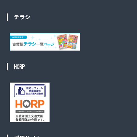
チラシ
HORP