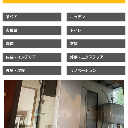
すべて
キッチン
お風呂
トイレ
洗面
玄関
内装・インテリア
外構・エクステリア
外壁・屋根
リノベーション